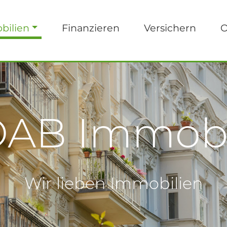
bilien
Finanzieren
Versichern
O
AB Immobi
Wir lieben Immobilien