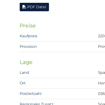
PDF Datei
Preise
Kaufpreis
220
Provision
Pro
Lage
Land
Spa
Ort
Hon
Postleitzahl
03
Regionaler Zusatz
Spa