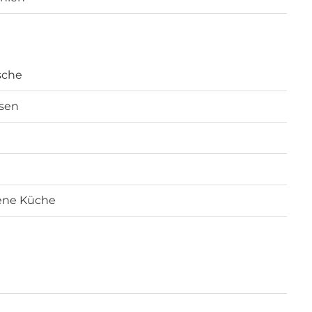
sche
esen
ene Küche