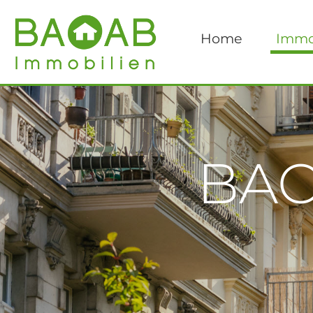
Home
Immo
BAO