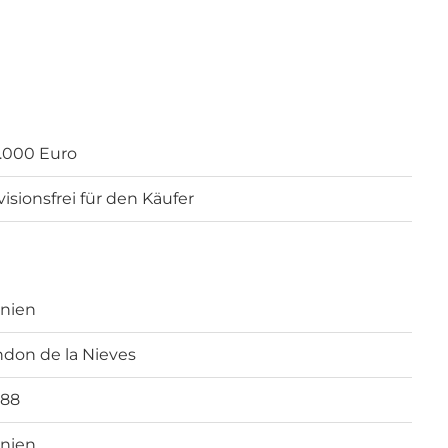
.000 Euro
visionsfrei für den Käufer
nien
don de la Nieves
688
nien