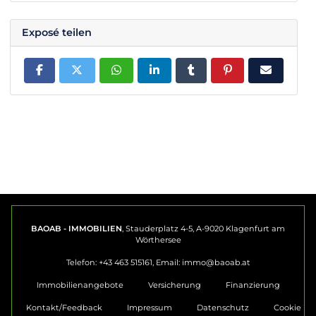
Exposé teilen
BAOAB - IMMOBILIEN
, Stauderplatz 4-5, A-9020 Klagenfurt am
Wörthersee
Telefon: +43 463 515161, Email:
immo@baoab.at
Immobilienangebote
Versicherung
Finanzierung
Kontakt/Feedback
Impressum
Datenschutz
Cookie