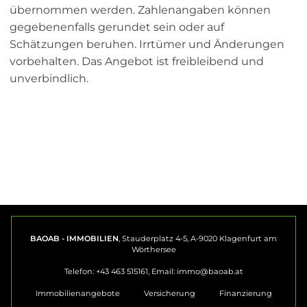
übernommen werden. Zahlenangaben können
gegebenenfalls gerundet sein oder auf
Schätzungen beruhen. Irrtümer und Änderungen
vorbehalten. Das Angebot ist freibleibend und
unverbindlich.
BAOAB - IMMOBILIEN
, Stauderplatz 4-5, A-9020 Klagenfurt am
Wörthersee
Telefon: +43 463 515161, Email:
immo@baoab.at
Immobilienangebote
Versicherung
Finanzierung