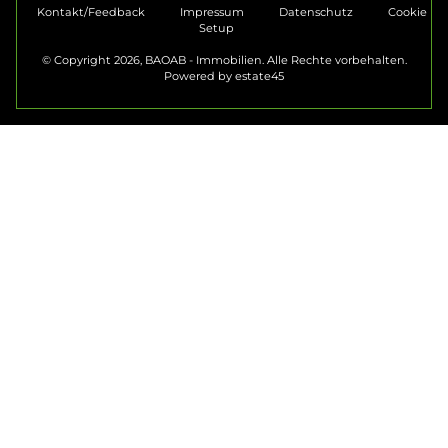
Kontakt/Feedback
Impressum
Datenschutz
Cookie
Setup
© Copyright 2026, BAOAB - Immobilien. Alle Rechte vorbehalten.
Powered by
estate45