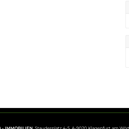
 - IMMOBILIEN
, Stauderplatz 4-5, A-9020 Klagenfurt am Wör