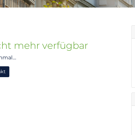
icht mehr verfügbar
nmal...
akt