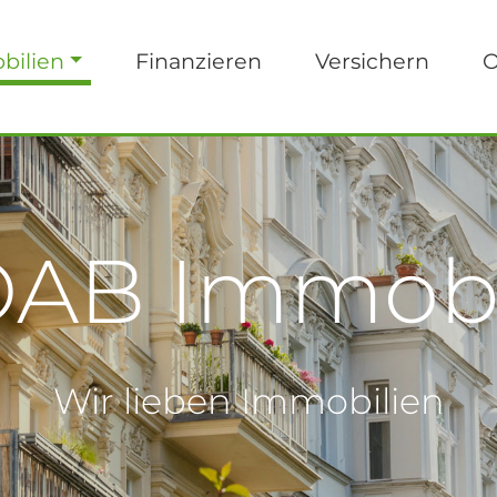
bilien
Finanzieren
Versichern
O
AB Immobi
Wir lieben Immobilien