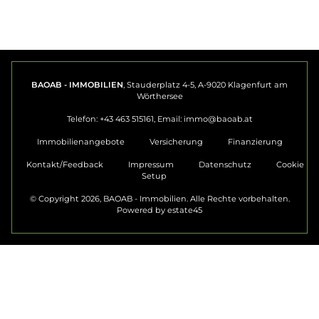
BAOAB - IMMOBILIEN
, Stauderplatz 4-5, A-9020 Klagenfurt am
Wörthersee
Telefon: +43 463 515161, Email:
immo@baoab.at
Immobilienangebote
Versicherung
Finanzierung
Kontakt/Feedback
Impressum
Datenschutz
Cookie
Setup
© Copyright 2026, BAOAB - Immobilien. Alle Rechte vorbehalten.
Powered by
estate45