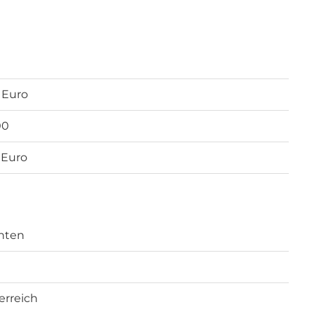
 Euro
00
 Euro
nten
erreich