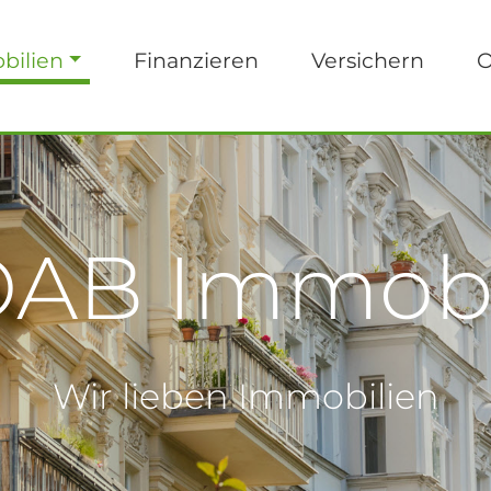
bilien
Finanzieren
Versichern
O
AB Immobi
Wir lieben Immobilien