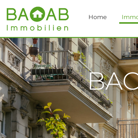
Home
Immo
BAO