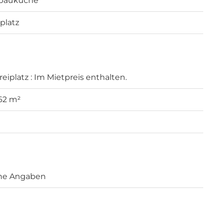
bauküche
iplatz
Freiplatz : Im Mietpreis enthalten.
 62 m²
ne Angaben