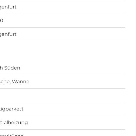
genfurt
20
genfurt
h Süden
che, Wanne
tigparkett
tralheizung