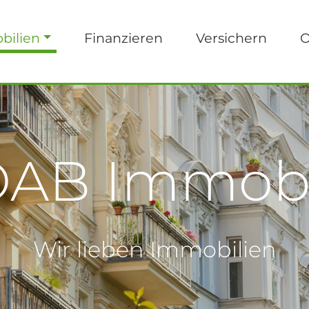
bilien
Finanzieren
Versichern
O
AB Immobi
Wir lieben Immobilien