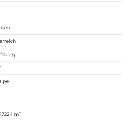
nten
erreich
fsberg
1
alpe
 47224 m²