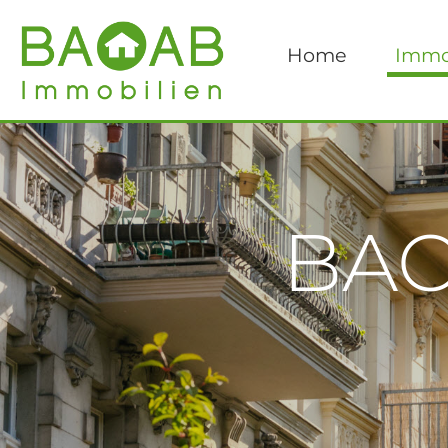
Home
Immo
BAO