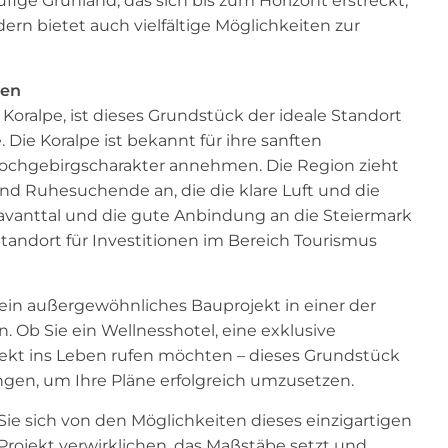
fige Grünland, das sich bis zum Horizont erstreckt,
dern bietet auch vielfältige Möglichkeiten zur
ten
Koralpe, ist dieses Grundstück der ideale Standort
 Die Koralpe ist bekannt für ihre sanften
Hochgebirgscharakter annehmen. Die Region zieht
 und Ruhesuchende an, die die klare Luft und die
avanttal und die gute Anbindung an die Steiermark
tandort für Investitionen im Bereich Tourismus
ein außergewöhnliches Bauprojekt in einer der
. Ob Sie ein Wellnesshotel, eine exklusive
ojekt ins Leben rufen möchten – dieses Grundstück
gen, um Ihre Pläne erfolgreich umzusetzen.
ie sich von den Möglichkeiten dieses einzigartigen
 Projekt verwirklichen, das Maßstäbe setzt und