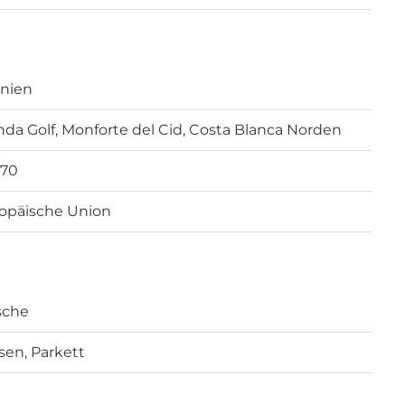
nien
nda Golf, Monforte del Cid, Costa Blanca Norden
670
opäische Union
sche
esen, Parkett