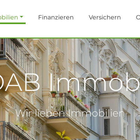
bilien
Finanzieren
Versichern
O
AB Immobi
Wir lieben Immobilien