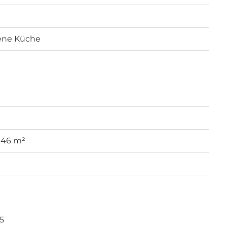
ene Küche
 146 m²
5