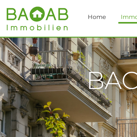
Home
Immo
BAO