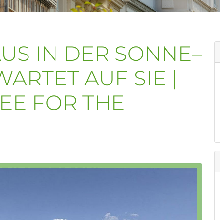
AUS IN DER SONNE–
ARTET AUF SIE |
EE FOR THE