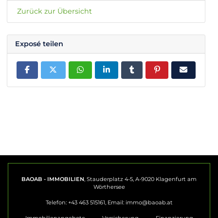
Zurück zur Übersicht
Exposé teilen
BAOAB - IMMOBILIEN
, Stauderplatz 4-5, A-9020 Klagenfurt am
Wörthersee
Telefon: +43 463 515161, Email:
immo@baoab.at