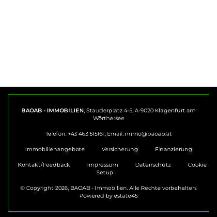
BAOAB - IMMOBILIEN
, Stauderplatz 4-5, A-9020 Klagenfurt am
Wörthersee
Telefon: +43 463 515161, Email:
immo@baoab.at
Immobilienangebote
Versicherung
Finanzierung
Kontakt/Feedback
Impressum
Datenschutz
Cookie
Setup
© Copyright 2026, BAOAB - Immobilien. Alle Rechte vorbehalten.
Powered by
estate45