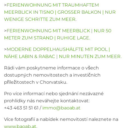
>
FERIENWOHNUNG MIT TRAUMHAFTEM
MEERBLICK IN TISNO | GROSSER BALKON | NUR
WENIGE SCHRITTE ZUM MEER
.
>
FERIENWOHNUNG MIT MEERBLICK | NUR 50
METER ZUM STRAND | RUHIGE LAGE.
>
MODERNE DOPPELHAUSHÄLFTE MIT POOL |
NÄHE LABIN & RABAC | NUR MINUTEN ZUM MEER.
Rádi vám poskytneme informace o všech
dostupných nemovitostech a investičních
příležitostech v Chorvatsku.
Pro více informací nebo sjednání nezávazné
prohlídky nás neváhejte kontaktovat:
+43 463 51 51 61 /
immo@baoab.at
Více fotografií a nabídek nemovitostí naleznete na
www.baoab.at
.