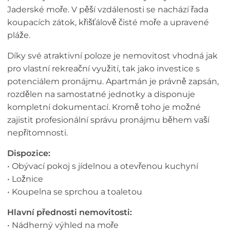
Jaderské moře. V pěší vzdálenosti se nachází řada
koupacích zátok, křišťálově čisté moře a upravené
pláže.
Díky své atraktivní poloze je nemovitost vhodná jak
pro vlastní rekreační využití, tak jako investice s
potenciálem pronájmu. Apartmán je právně zapsán,
rozdělen na samostatné jednotky a disponuje
kompletní dokumentací. Kromě toho je možné
zajistit profesionální správu pronájmu během vaší
nepřítomnosti.
Dispozice:
• Obývací pokoj s jídelnou a otevřenou kuchyní
• Ložnice
• Koupelna se sprchou a toaletou
Hlavní přednosti nemovitosti:
• Nádherný výhled na moře