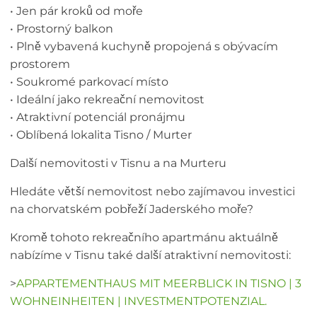
• Jen pár kroků od moře
• Prostorný balkon
• Plně vybavená kuchyně propojená s obývacím
prostorem
• Soukromé parkovací místo
• Ideální jako rekreační nemovitost
• Atraktivní potenciál pronájmu
• Oblíbená lokalita Tisno / Murter
Další nemovitosti v Tisnu a na Murteru
Hledáte větší nemovitost nebo zajímavou investici
na chorvatském pobřeží Jaderského moře?
Kromě tohoto rekreačního apartmánu aktuálně
nabízíme v Tisnu také další atraktivní nemovitosti:
>
APPARTEMENTHAUS MIT MEERBLICK IN TISNO | 3
WOHNEINHEITEN | INVESTMENTPOTENZIAL.