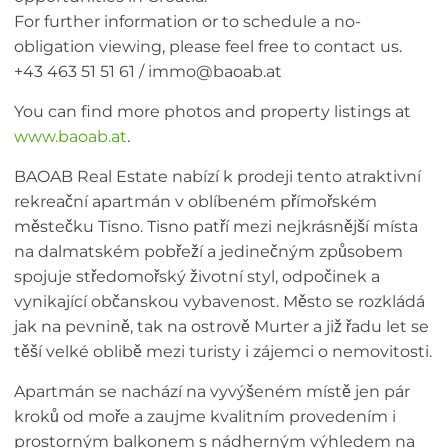
For further information or to schedule a no-
obligation viewing, please feel free to contact us.
+43 463 51 51 61 / immo@baoab.at
You can find more photos and property listings at
www.baoab.at
.
BAOAB Real Estate nabízí k prodeji tento atraktivní
rekreační apartmán v oblíbeném přímořském
městečku Tisno. Tisno patří mezi nejkrásnější místa
na dalmatském pobřeží a jedinečným způsobem
spojuje středomořský životní styl, odpočinek a
vynikající občanskou vybavenost. Město se rozkládá
jak na pevnině, tak na ostrově Murter a již řadu let se
těší velké oblibě mezi turisty i zájemci o nemovitosti.
Apartmán se nachází na vyvýšeném místě jen pár
kroků od moře a zaujme kvalitním provedením i
prostorným balkonem s nádherným výhledem na