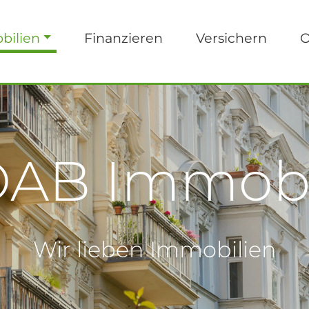
bilien
Finanzieren
Versichern
O
AB Immobi
Wir lieben Immobilien