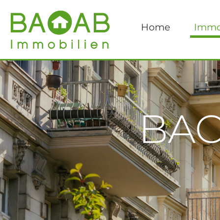
Home
Immo
BAO