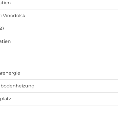
atien
i Vinodolski
50
atien
arenergie
ßbodenheizung
iplatz