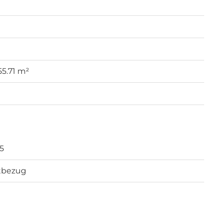
 55.71 m²
5
tbezug