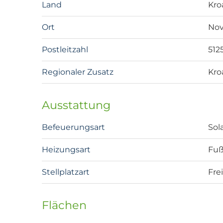
Land
Kro
Ort
Nov
Postleitzahl
512
Regionaler Zusatz
Kro
Ausstattung
Befeuerungsart
Sol
Heizungsart
Fu
Stellplatzart
Fre
Flächen