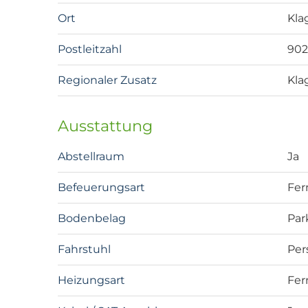
Ort
Kla
Postleitzahl
90
Regionaler Zusatz
Kla
Ausstattung
Abstellraum
Ja
Befeuerungsart
Fe
Bodenbelag
Par
Fahrstuhl
Per
Heizungsart
Fe