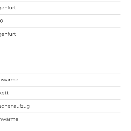
genfurt
20
genfurt
rnwärme
kett
sonenaufzug
rnwärme