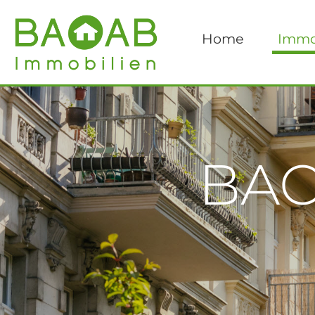
Home
Immo
BAO