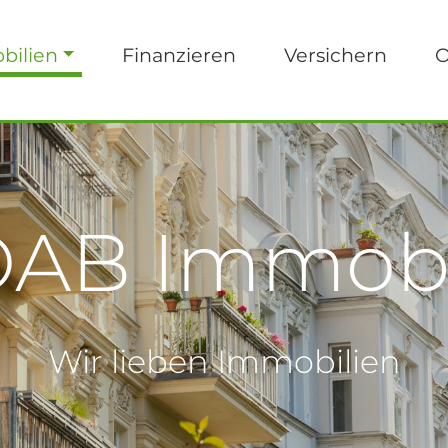
bilien
Finanzieren
Versichern
O
AB Immobi
Wir lieben Immobilien