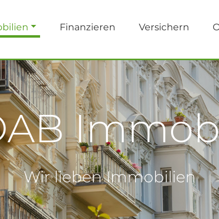
bilien
Finanzieren
Versichern
O
AB Immobi
Wir lieben Immobilien