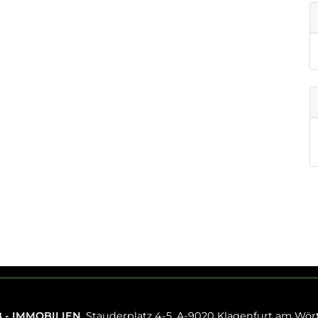
 - IMMOBILIEN
, Stauderplatz 4-5, A-9020 Klagenfurt am Wör