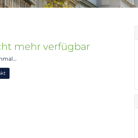
icht mehr verfügbar
nmal...
akt