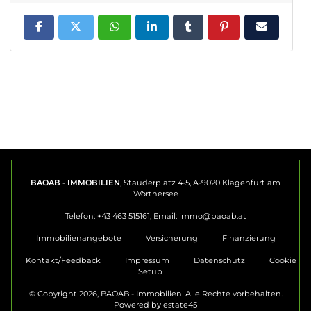
BAOAB - IMMOBILIEN
, Stauderplatz 4-5, A-9020 Klagenfurt am
Wörthersee
Telefon: +43 463 515161, Email:
immo@baoab.at
Immobilienangebote
Versicherung
Finanzierung
Kontakt/Feedback
Impressum
Datenschutz
Cookie
Setup
© Copyright 2026, BAOAB - Immobilien. Alle Rechte vorbehalten.
Powered by
estate45