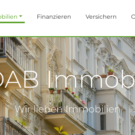
bilien
Finanzieren
Versichern
O
AB Immobi
Wir lieben Immobilien