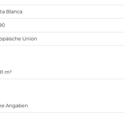
ta Blanca
90
opäische Union
 91 m²
ne Angaben