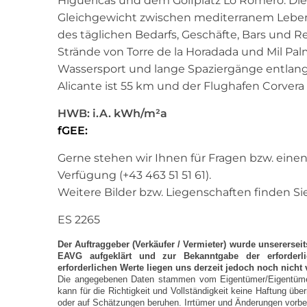
Higuericas und dem Golfplatz Lo Romero. Dies
Gleichgewicht zwischen mediterranem Lebens
des täglichen Bedarfs, Geschäfte, Bars und R
Strände von Torre de la Horadada und Mil Palm
Wassersport und lange Spaziergänge entlang
Alicante ist 55 km und der Flughafen Corvera
HWB: i.A. kWh/m²a
fGEE:
Gerne stehen wir Ihnen für Fragen bzw. eine
Verfügung (+43 463 51 51 61).
Weitere Bilder bzw. Liegenschaften finden 
ES 2265
Der Auftraggeber (Verkäufer / Vermieter) wurde unserersei
EAVG aufgeklärt und zur Bekanntgabe der erforderli
erforderlichen Werte liegen uns derzeit jedoch noch nicht 
Die angegebenen Daten stammen vom Eigentümer/Eigentümerv
kann für die Richtigkeit und Vollständigkeit keine Haftung 
oder auf Schätzungen beruhen. Irrtümer und Änderungen vorbeha