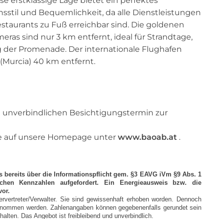
e erstklassige Lage bietet ein perfektes
stil und Bequemlichkeit, da alle Dienstleistungen
estaurants zu Fuß erreichbar sind. Die goldenen
eras sind nur 3 km entfernt, ideal für Strandtage,
 der Promenade. Der internationale Flughafen
 (Murcia) 40 km entfernt.
n unverbindlichen Besichtigungstermin zur
Sie auf unsere Homepage unter
www.baoab.at
.
ts bereits über die Informationspflicht gem. §3 EAVG iVm §9 Abs. 1
chen Kennzahlen aufgefordert. Ein Energieausweis bzw. die
vor.
ertreter/Verwalter. Sie sind gewissenhaft erhoben worden. Dennoch
übernommen werden. Zahlenangaben können gegebenenfalls gerundet sein
lten. Das Angebot ist freibleibend und unverbindlich.