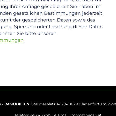
ung Ihrer Anfrage gespeichert Sie haben im
nden gesetzlichen Bestimmungen jederzeit
kunft der gespeicherten Daten sowie das
igung. Sperrung oder Löschung dieser Daten.
ehmen Sie bitte unseren
timmungen
.
 - IMMOBILIEN
, Stauderplatz 4-5, A-9020 Klagenfurt am Wör
Telefon: +43 463 515161, Email:
immo@baoab.at