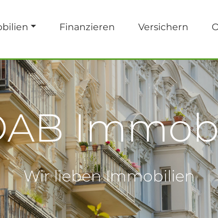
bilien
Finanzieren
Versichern
O
AB Immobi
Wir lieben Immobilien