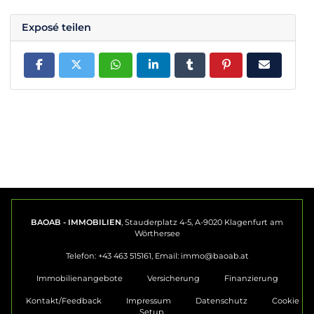
Exposé teilen
BAOAB - IMMOBILIEN
, Stauderplatz 4-5, A-9020 Klagenfurt am
Wörthersee
Telefon: +43 463 515161, Email:
immo@baoab.at
Immobilienangebote
Versicherung
Finanzierung
Kontakt/Feedback
Impressum
Datenschutz
Cookie
Setup